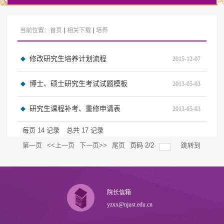
当前位置：
首页
相关下载
培养
修改研究生培养计划流程
2015-12-07
博士、硕士研究生考试试题模板
2013-05-03
研究生课程补考、重修申请表
2013-05-03
每页
14
记录
总共
17
记录
第一页
<<上一页
下一页>>
尾页
页码
2
/
2
跳转到
院长信箱
yzxx@njust.edu.cn