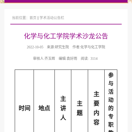
当前位置：
首页
学术活动公告栏
化学与化工学院学术沙龙公告
2022-10-05
来源:研究生院
作者:化学与化工学院
审核人:齐玉辉
编辑:袁好雨
阅读:
3114
参
与
活
主
主
动
主
要
时间
地点
讲
的
题
内
专
人
容
职