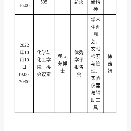
505
薪火
研精
16:00
神
学术
生涯
规
划、
2022
文献
年
10
化学与
优秀
鲍立
检索
徐
月
10
化工学
学子
荣博
与管
茜
日
院一楼
报告
士
理、
妍
19:00-
会议室
会
实验
20:00
仪器
与辅
助工
具