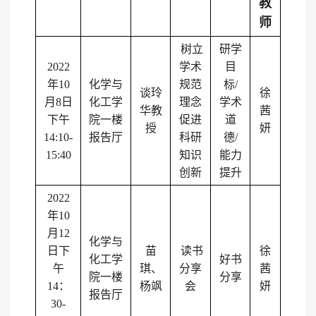
教
师
树立
研学
2022
学术
目
年
10
化学与
规范
标
/
谈玲
徐
月
8
日
化工学
理念
学术
华教
茜
下午
院一楼
促进
道
授
妍
14:10-
报告厅
科研
德
/
15:40
知识
能力
创新
提升
2022
年
10
月
12
化学与
日下
苗
读书
徐
化工学
好书
午
琪、
分享
茜
院一楼
分享
14
：
杨飒
会
妍
报告厅
30-