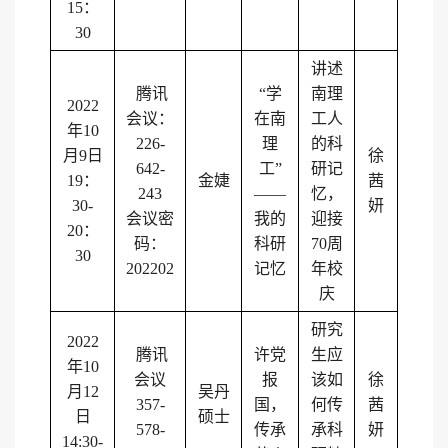
15
：
30
讲述
腾讯
“
学
南理
2022
会议：
在南
工人
年
10
226-
理
的科
月
9
日
徐
642-
工”
研记
19
：
金婕
茜
243
——
忆，
30-
妍
会议密
我的
迎接
20
：
码：
科研
70
周
30
202202
记忆
年校
庆
研究
2022
腾讯
许党
生应
年
10
会议
报
该如
徐
月
12
吴丹
357-
国，
何传
茜
日
硕士
578-
传承
承科
妍
14:30-