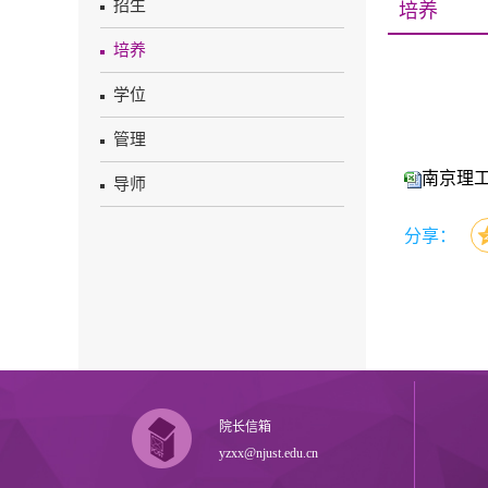
招生
培养
培养
学位
管理
南京理
导师
分享：
院长信箱
yzxx@njust.edu.cn