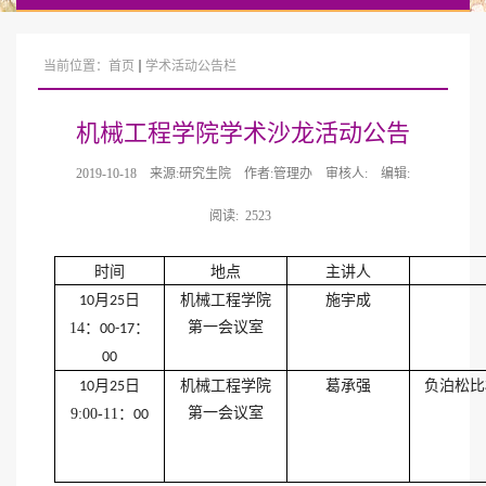
当前位置：
首页
学术活动公告栏
机械工程学院学术沙龙活动公告
2019-10-18
来源:研究生院
作者:管理办
审核人:
编辑:
阅读:
2523
时间
地点
主讲人
月
日
机械工程学院
施宇成
10
25
第一会议室
14
：
：
00-17
00
月
日
机械工程学院
葛承强
负泊松比
10
25
第一会议室
9:00-11
：
00