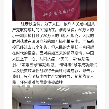
徐彦秋强调，为了人民、依靠人民是中国共
产党取得成功的关键所在。淮海战役，
60
万人的
小米加步枪打败了
80
万人的飞机和坦克，人民的
胜利蕴藏在滚滚向前的
88
万辆小推车中。淮海战
役已经过去
72
个年头，但人民的力量却一直闪耀
在时代的星空。面对突如其来的新冠疫情，中国
人民上下一心、共同抗疫；“天问一号”成功发
射、“嫦娥五号”成功返航、“奋斗者”号等成功海试
以及脱贫攻坚任务取得全面胜利等成就，都告诉
我们，只有坚持中国共产党的领导，紧紧依靠人
民，任何艰难险阻终将被战胜。