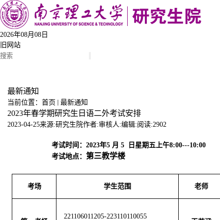
2026年08月08日
旧网站
导航菜单
最新通知
当前位置：
首页
最新通知
2023年春学期研究生日语二外考试安排
2023-04-25
来源:研究生院
作者:
审核人:
编辑:
阅读:
2902
考试时间：
20
23
年
5
月
5
日星期
五上午
8:00
---
10
:
00
第三教学楼
考试地点：
考场
学生范围
老师
221106011205-223110110055