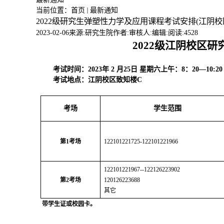
当前位置：
首页
最新通知
2022级研究生弹塑性力学及应用课程考试安排(江阴
2023-02-06
来源:研究生院
作者:
审核人:
编辑:
阅读:
4528
20
22
级
江阴校区
研
考试时间：
2023
年 2
月25
日
星期六上午
：8
：20
—10:20
考试地点：
江阴校区致知楼
C
考场
学生范围
第
1
考场
122101221725
-122101221966
122101221967--122126223902
第
2
考场
120126223688
其它
带学生证或校园卡。