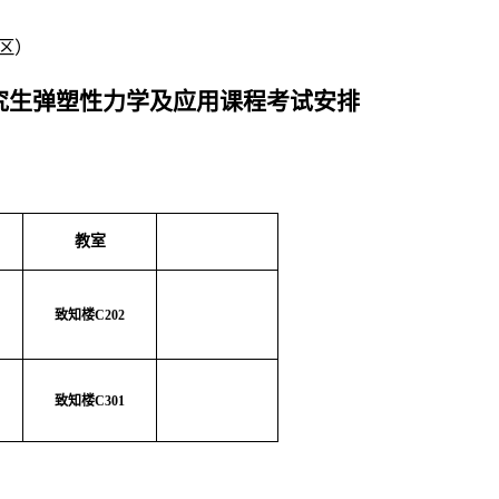
校区）
究生弹塑性力学及应用课程考试安排
教室
致知楼
C202
致知楼
C301