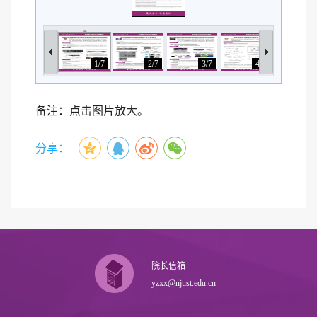
1/7
2/7
3/7
4/7
5/
备注：点击图片放大。
分享：
院长信箱
yzxx@njust.edu.cn