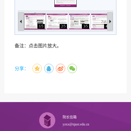
1/5
2/5
3/5
4/5
5/
备注：点击图片放大。
分享：
院长信箱
yzxx@njust.edu.cn