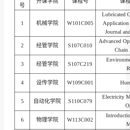
开课学院
课程号
课
号
Lubricated 
1
机械学院
W101C005
Applicatio
Journal an
Advanced Ope
2
经管学院
S107C010
Chain
Environme
3
经管学院
S107C219
R
4
设传学院
W109C001
Huma
Electricity 
5
自动化学院
S110C079
O
Introductio
6
物理学院
W113C002
M