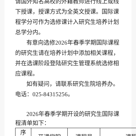
请国外知名高校的外籍教师进行线上
或线
下
授课，授课
方式为
全英文授课。国际课
程学分
可作为选修课
计入研究生培养计划
总学分内。
有意向选修
20
26
年
春
季学期国际课程
的研究生请在培养计划中添加相关课程，
并
在选课阶段
登陆研究生管理系统选
修相
应课程
。
如有疑问，请联系研究生院培养办。
电话：
025-84315256
。
2026
年春季
学期开设的研究生国际课
程
清单如下
：
序