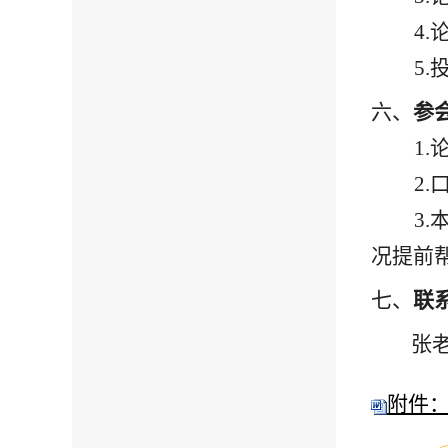
4.
5.
六、
参
1.
2.
3.
况提前
七、
联
张
附件：