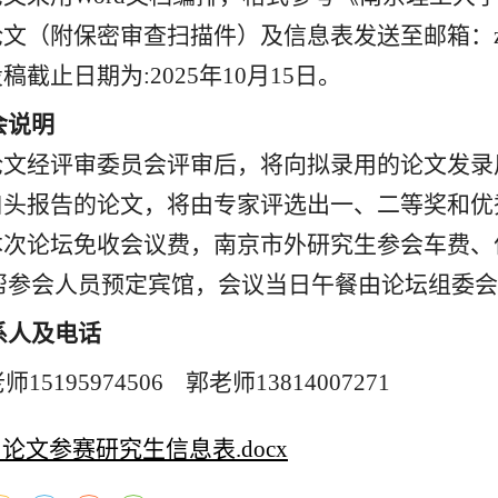
论文（附保密审查扫描件）及信息表发送至邮箱：
投稿截止日期为
:2025
年
10
月
15
日。
会说明
论文经评审委员会评审后，
将
向拟录用的论文发录
口头报告的论文，将由专家评选出一、二等奖和优
本次论坛免收会议费，南京市外研究生参会车费、
帮参会人员预定宾馆，会议当日午餐由论坛组委会
系人及电话
老师
15195974506
郭老师
13814007271
论文参赛研究生信息表.docx