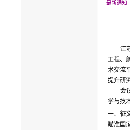
最新通知
江
工程、
术交流
提升研
会
学与技
一、
征
瞄准国