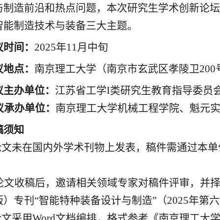
与制造前沿和热点问题，本次研究生学术创新论坛
智能制造技术与装备三大主题。
议时间
：
2025
年
11
月中旬
议地点：
南京理工大学（南京市玄武区孝
陵
卫
200
议主办单位
：
江苏省工学
I
类研究生教育指导委员
议承办单位
：
南京理工大学机械工程学院、魁元
稿须知
论文未在国内外学术刊物上发表，稿件需通过本单
论文收稿后，邀请相关领域专家对稿件评审，并
版）专刊
“
智能特种装备设计与制造
”
（
2
025
年第六
论文
采
用
Word
文档编排，格式
参考
《南京理工大