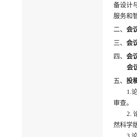
备设计
服务和
二、
会
三、
会
四、
会
会
五、
投
1.
审查。
2.
然科学
3.