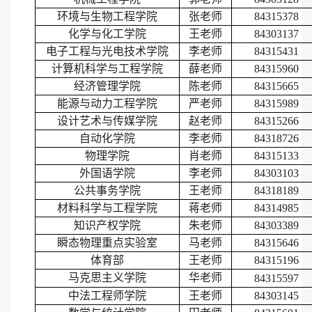
环境与生物工程学院
张老师
84315378
化学与
化工学院
王老师
84303137
电子工程与光电技术学院
李老师
84315431
计算机科学与工程学院
薛老师
84315960
经济管理学院
陈
老师
84315665
能源与动力工程学院
严老师
84315989
设计艺术与传媒学院
赵老师
84315266
自动化学院
李老师
84318726
物理学院
肖老师
84315133
外国语学院
李老师
84303103
公共事务学院
王老师
84318189
材料科学与工程学院
蒋老师
84314985
知识产权学院
朱老师
84303389
瞬态物理重点实验室
马老师
84315646
体育部
王老师
84315196
马克思主义学院
华
老师
84315597
中法工程师学院
王老师
84303145