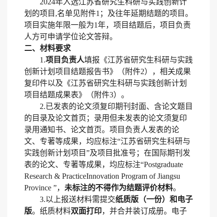
202
4
年入选
江苏省研究生科研与实践创新计
划
的项目
,名单见附件1；及往年延期结题的项目。
项目实施年限一般为1年，项目结题后，项目
负责
人方可申请学位论文答辩。
二、材料要求
1.
项目负责人
填报
《
江苏省研究生科研与实践
创新计划项目
结题报告书
》
（附件
2），相关成果
复印件以及
《
江苏省研究生
科研与实践创新
计划
项目结题成果表》（附件
3）。
2.已发表的论文须复印期刊封面、含论文题目
的目录及论文首页；录用但未发表的论文须复印
录用通知书、论文首页。项目负责人发表的论
文、专著等成果，均应标注“江苏省研究生科研与
实践创新计划项目”及项目批准号；在国际期刊发
表的论文、专著等成果，均应标注“Postgraduate
Research & PracticeInnovation Program of Jiangsu
Province ”，
未标注的不得作为结题评价材料
。
3.以上报送材料需提交
纸质版（一份）和电子
版
。纸质材料
双面打印
，并合并装订成册。电子