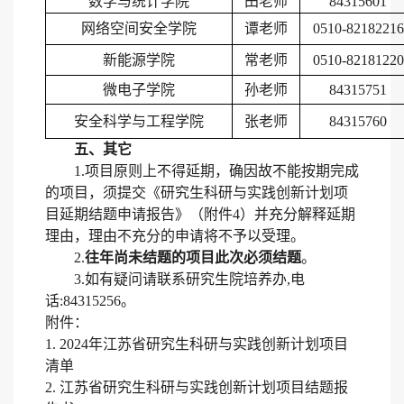
数学与统计学院
田
老师
84315601
网络空间安全学院
谭老师
0510-82182216
新能源学院
常老师
0510-82181220
微电子学院
孙老师
84315751
安全科学与工程学院
张老师
84315760
五、其它
1.项目原则上不得延期，确因故不能按期完成
的项目，须提交《研究生科研与实践创新计划项
目延期结题申请报告》（附件4）并充分解释延期
理由，理由不充分的申请将不予以受理。
2.
往年尚未结题的项目此次必须结题
。
3.如有疑问请联系研究生院培养办,电
话:84315256。
附件：
1. 202
4
年
江苏省研究生科研与实践创新计划项目
清单
2.
江苏省研究生科研与实践创新计划项目
结题报