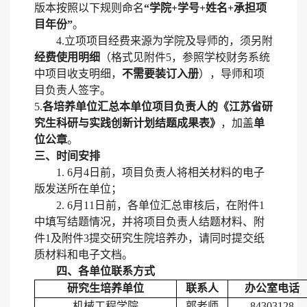
版本按照以下规则命名
“学院+学号+姓名+承担项
目年份”
。
4.立项项目经费来源为学院及导师的，须另附
经费使用明细
（格式见附件
5，参照学校财务系统
中项目收支明细，
不需要装订入册
），导师和项
目负责人签字。
5.
各培养单位汇总本单位项目负责人的《
江苏省研
究生
科研与实践创新
计划结题成果表》
，加盖
单
位公章
。
三、时间安排
1.
6
月
4
日前，项目负责人将相关材料的电子
版发送所在单位；
2.
6
月
11
日前，各单位汇总审核后，在附件
1
中填写结题情况，并将项目负责人结题材料、
附
件
1及附件3
提交研究生院培养办，请同时提交纸
质材料和电子文档。
四、各单位联系方式
研究生培养单位
联系人
办公室电话
机械工程学院
郭老师
84303128